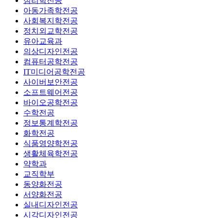
심리학전공
아동가족학전공
사회복지학전공
정치외교학전공
유아교육과
의상디자인전공
컴퓨터공학전공
IT미디어공학전공
사이버보안전공
소프트웨어전공
바이오공학전공
수학전공
정보통계학전공
화학전공
식품영양학전공
생활체육학전공
약학과
교직학부
동양화전공
서양화전공
실내디자인전공
시각디자인전공