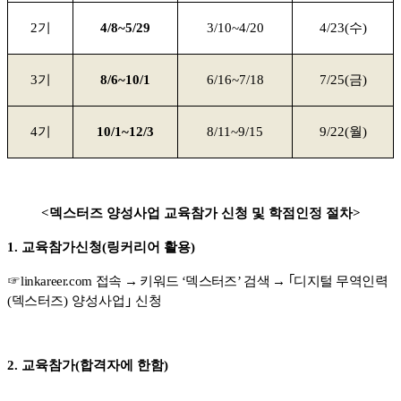
2
기
4/8~5/29
3/10~4/20
4/23(
수
)
3
기
8/6~10/1
6/16~7/18
7/25(
금
)
4
기
10/1~12/3
8/11~9/15
9/22(
월
)
<
덱스터즈 양성사업 교육참가 신청 및 학점인정 절차
>
1.
교육참가신청
(
링커리어 활용
)
☞
linkareer.com
접속
→
키워드
‘
덱스터즈
’
검색
→ ｢
디지
털 무역인력
(
덱스터즈
)
양성사업
｣
신청
2.
교육참가
(
합격자에 한함
)