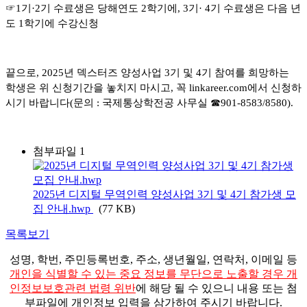
☞
1
기
·2
기 수료생은 당해연도
2
학기에
, 3
기
· 4
기 수료생은 다음 년
도
1
학기에 수강신청
끝으로
, 2025
년 덱스터즈 양성사업
3
기 및
4
기 참여를 희망하는
학생은 위 신청기간을 놓치지 마시고
,
꼭
linkareer.com
에서 신청하
시기 바랍니다
(
문의
:
국제통상학전공 사무실
☎
901-8583/8580).
첨부파일 1
2025년 디지털 무역인력 양성사업 3기 및 4기 참가생 모
집 안내.hwp
(77 KB)
목록보기
성명, 학번, 주민등록번호, 주소, 생년월일, 연락처, 이메일 등
개인을 식별할 수 있는 중요 정보를 무단으로 노출할 경우 개
인정보보호관련 법령 위반
에 해당
될 수 있으니
내용 또는 첨
부파일에 개인정보 입력을 삼가하여 주시기 바랍니다.