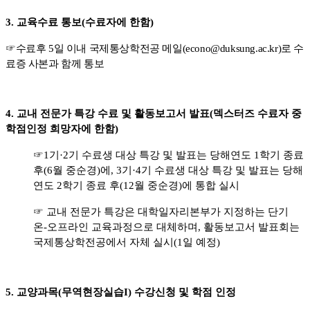
3.
교육수료 통보
(
수료자에 한함
)
☞
수료후
5
일 이내 국제통상학전공 메일
(econo@duksung.ac.kr)
로 수
료증 사본과 함께 통보
4.
교내 전문가 특강 수료 및 활동보고서 발표
(
덱스터즈 수료자 중
학점인정 희망자에 한함
)
☞
1
기
·2
기 수료생 대상 특강 및 발표는 당해연도
1
학기 종료
후
(6
월 중순경
)
에
, 3
기
·4
기 수료생 대상 특강 및 발표는 당해
연도
2
학기 종료 후
(12
월 중순경
)
에 통합 실시
☞
교내 전문가 특강은 대학일자리본부가 지정하는 단기
온
-
오프라인 교육과정으로 대체하며
,
활동보고서 발표회는
국제통상학전공에서 자체 실시
(1
일 예정
)
5.
교양과목
(
무역현장실습
I)
수강신청 및 학점 인정