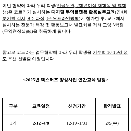
이번 협약에 따라 우리 학생
(
전공무관
, 2
학년이상 재학생 및 휴학
생
)
은 코트라가 실시하는
디지털 무역플랫폼 활용실무교육
(
연
4
회
분기별 실시
, 9
주 과정
,
온
·
오프라인병행
)
에 참가한 후
,
교내에서
실시하는 전문가 특강 및 활동보고서 발표회를 거쳐 교양
3
학점
(
무역현장실습
I)
을 취득하게 됩니다
.
참고로 코트라는 업무협약에 따라 우리 학생을
기수별
10-15
명 정
도
우선 선발할 예정입니다
.
<2025
년 덱스터즈 양성사업 연간교육 일정
>
구분
교육일정
신청기간
합격발표
1
기
2/12~4/8
12/19~1/31
2/5(
수
)