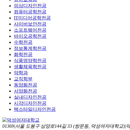
의상디자인전공
컴퓨터공학전공
IT미디어공학전공
사이버보안전공
소프트웨어전공
바이오공학전공
수학전공
정보통계학전공
화학전공
식품영양학전공
생활체육학전공
약학과
교직학부
동양화전공
서양화전공
실내디자인전공
시각디자인전공
텍스타일디자인전공
01369|서울 도봉구 삼양로144길 33 (쌍문동, 덕성여자대학교