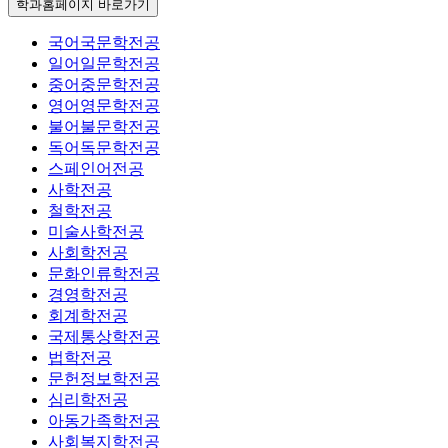
학과홈페이지
바로가기
국어국문학전공
일어일문학전공
중어중문학전공
영어영문학전공
불어불문학전공
독어독문학전공
스페인어전공
사학전공
철학전공
미술사학전공
사회학전공
문화인류학전공
경영학전공
회계학전공
국제통상학전공
법학전공
문헌정보학전공
심리학전공
아동가족학전공
사회복지학전공