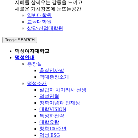
지혜를 살찌우는 감동을 느끼고
새로운 가치창조에 눈뜨는공간
일반대학원
교육대학원
상담·산업대학원
Toggle SEARCH
덕성여자대학교
덕성안내
총장실
총장인사말
역대총장소개
덕성소개
설립자 차미리사 선생
덕성연혁
창학이념과 인재상
대학VISION
특성화전략
대학요람
창학100주년
덕성 ESG