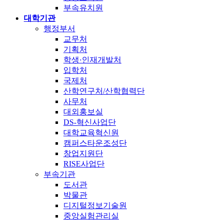
부속유치원
대학기관
행정부서
교무처
기획처
학생·인재개발처
입학처
국제처
산학연구처/산학협력단
사무처
대외홍보실
DS-혁신사업단
대학교육혁신원
캠퍼스타운조성단
창업지원단
RISE사업단
부속기관
도서관
박물관
디지털정보기술원
중앙실험관리실