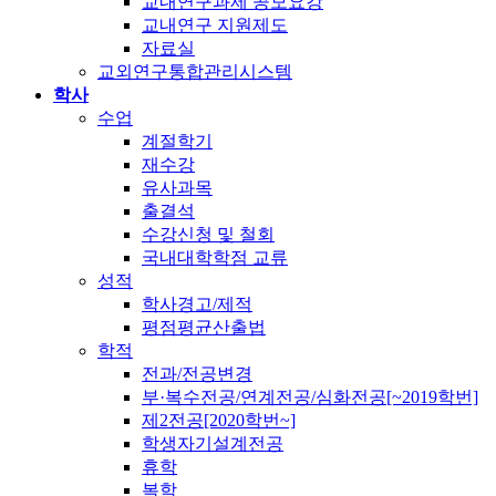
교내연구과제 공모요강
교내연구 지원제도
자료실
교외연구통합관리시스템
학사
수업
계절학기
재수강
유사과목
출결석
수강신청 및 철회
국내대학학점 교류
성적
학사경고/제적
평점평균산출법
학적
전과/전공변경
부·복수전공/연계전공/심화전공[~2019학번]
제2전공[2020학번~]
학생자기설계전공
휴학
복학