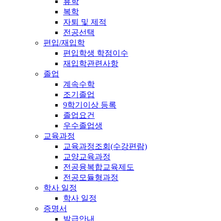
휴학
복학
자퇴 및 제적
전공선택
편입/재입학
편입학생 학점이수
재입학관련사항
졸업
계속수학
조기졸업
9학기이상 등록
졸업요건
우수졸업생
교육과정
교육과정조회(수강편람)
교양교육과정
전공융복합교육제도
전공모듈형과정
학사 일정
학사 일정
증명서
발급안내