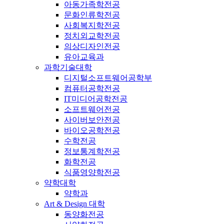
아동가족학전공
문화인류학전공
사회복지학전공
정치외교학전공
의상디자인전공
유아교육과
과학기술대학
디지털소프트웨어공학부
컴퓨터공학전공
IT미디어공학전공
소프트웨어전공
사이버보안전공
바이오공학전공
수학전공
정보통계학전공
화학전공
식품영양학전공
약학대학
약학과
Art & Design 대학
동양화전공