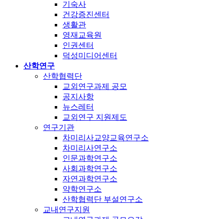
기숙사
건강증진센터
생활관
영재교육원
인권센터
덕성미디어센터
산학연구
산학협력단
교외연구과제 공모
공지사항
뉴스레터
교외연구 지원제도
연구기관
차미리사교양교육연구소
차미리사연구소
인문과학연구소
사회과학연구소
자연과학연구소
약학연구소
산학협력단 부설연구소
교내연구지원