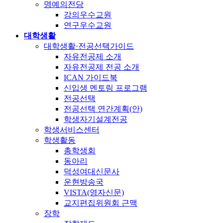
명예의전당
강의우수교원
연구우수교원
대학생활
대학생활·전공선택가이드
자유전공제 소개
자유전공제 전공 소개
ICAN 가이드북
신입생 멘토링 프로그램
전공선택
전공선택 연간계획(안)
학생자기설계전공
학생서비스센터
학생활동
총학생회
동아리
덕성여대신문사
운현방송국
VISTA(영자신문)
교지편집위원회 근맥
장학