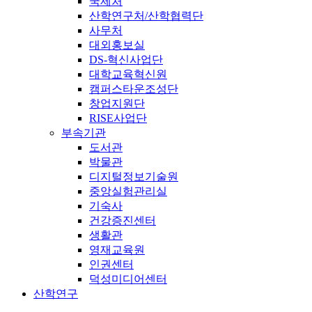
국제처
산학연구처/산학협력단
사무처
대외홍보실
DS-혁신사업단
대학교육혁신원
캠퍼스타운조성단
창업지원단
RISE사업단
부속기관
도서관
박물관
디지털정보기술원
중앙실험관리실
기숙사
건강증진센터
생활관
영재교육원
인권센터
덕성미디어센터
산학연구