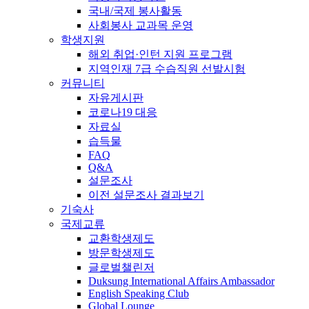
국내/국제 봉사활동
사회봉사 교과목 운영
학생지원
해외 취업·인턴 지원 프로그램
지역인재 7급 수습직원 선발시험
커뮤니티
자유게시판
코로나19 대응
자료실
습득물
FAQ
Q&A
설문조사
이전 설문조사 결과보기
기숙사
국제교류
교환학생제도
방문학생제도
글로벌챌린저
Duksung International Affairs Ambassador
English Speaking Club
Global Lounge