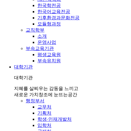
한국학전공
한국어교육전공
기후환경과문화전공
모듈형과정
교직학부
소개
운영사업
부속교육기관
평생교육원
부속유치원
대학기관
대학기관
지혜를 살찌우는 감동을 느끼고
새로운 가치창조에 눈뜨는공간
행정부서
교무처
기획처
학생·인재개발처
입학처