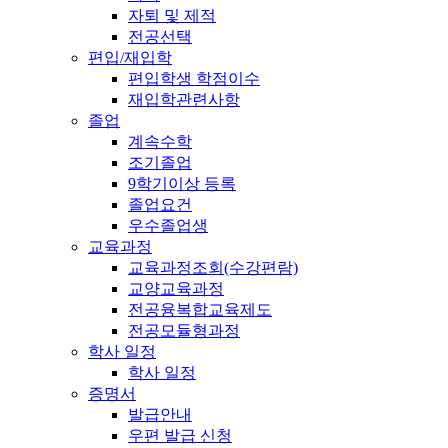
자퇴 및 제적
전공선택
편입/재입학
편입학생 학점이수
재입학관련사항
졸업
계속수학
조기졸업
9학기이상 등록
졸업요건
우수졸업생
교육과정
교육과정조회(수강편람)
교양교육과정
전공융복합교육제도
전공모듈형과정
학사 일정
학사 일정
증명서
발급안내
우편 발급 신청