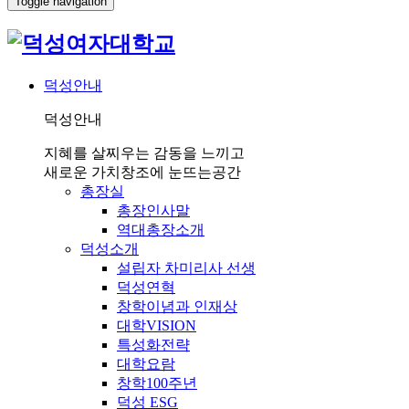
Toggle navigation
덕성안내
덕성안내
지혜를 살찌우는 감동을 느끼고
새로운 가치창조에 눈뜨는공간
총장실
총장인사말
역대총장소개
덕성소개
설립자 차미리사 선생
덕성연혁
창학이념과 인재상
대학VISION
특성화전략
대학요람
창학100주년
덕성 ESG