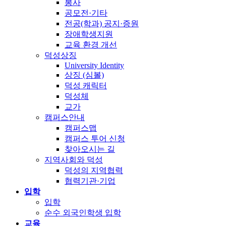
봉사
공모전·기타
전공(학과) 공지·증원
장애학생지원
교육 환경 개선
덕성상징
University Identity
상징 (심볼)
덕성 캐릭터
덕성체
교가
캠퍼스안내
캠퍼스맵
캠퍼스 투어 신청
찾아오시는 길
지역사회와 덕성
덕성의 지역협력
협력기관·기업
입학
입학
순수 외국인학생 입학
교육