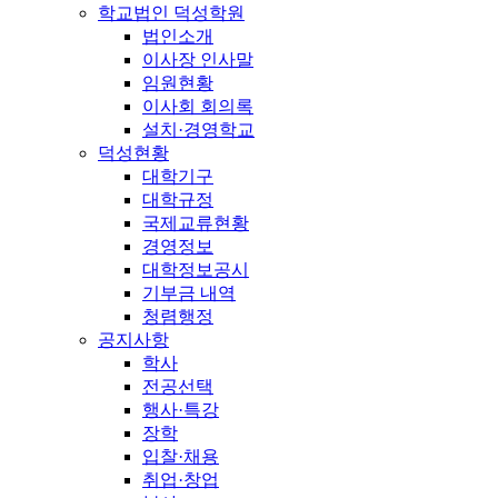
학교법인 덕성학원
법인소개
이사장 인사말
임원현황
이사회 회의록
설치·경영학교
덕성현황
대학기구
대학규정
국제교류현황
경영정보
대학정보공시
기부금 내역
청렴행정
공지사항
학사
전공선택
행사·특강
장학
입찰·채용
취업·창업