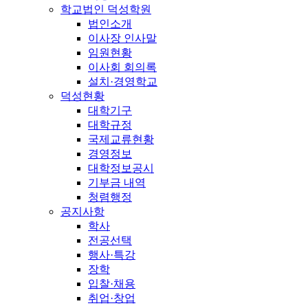
학교법인 덕성학원
법인소개
이사장 인사말
임원현황
이사회 회의록
설치·경영학교
덕성현황
대학기구
대학규정
국제교류현황
경영정보
대학정보공시
기부금 내역
청렴행정
공지사항
학사
전공선택
행사·특강
장학
입찰·채용
취업·창업