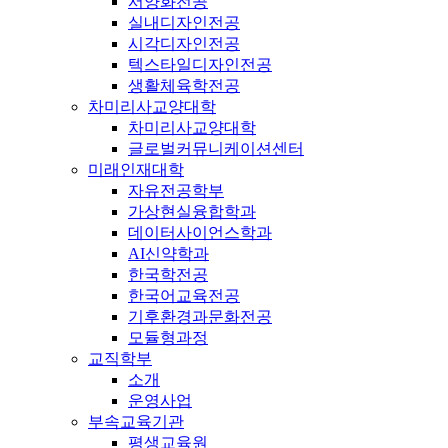
서양화전공
실내디자인전공
시각디자인전공
텍스타일디자인전공
생활체육학전공
차미리사교양대학
차미리사교양대학
글로벌커뮤니케이션센터
미래인재대학
자유전공학부
가상현실융합학과
데이터사이언스학과
AI신약학과
한국학전공
한국어교육전공
기후환경과문화전공
모듈형과정
교직학부
소개
운영사업
부속교육기관
평생교육원