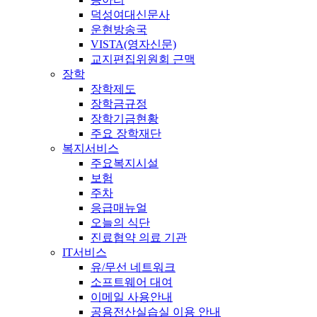
덕성여대신문사
운현방송국
VISTA(영자신문)
교지편집위원회 근맥
장학
장학제도
장학금규정
장학기금현황
주요 장학재단
복지서비스
주요복지시설
보험
주차
응급매뉴얼
오늘의 식단
진료협약 의료 기관
IT서비스
유/무선 네트워크
소프트웨어 대여
이메일 사용안내
공용전산실습실 이용 안내