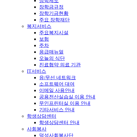
장학제도
장학금규정
장학기금현황
주요 장학재단
복지서비스
주요복지시설
보험
주차
응급매뉴얼
오늘의 식단
진료협약 의료 기관
IT서비스
유/무선 네트워크
소프트웨어 대여
이메일 사용안내
공용전산실습실 이용 안내
무인프린터실 이용 안내
기타서비스 안내
학생상담센터
학생상담센터 안내
사회봉사
덕성사회봉사단