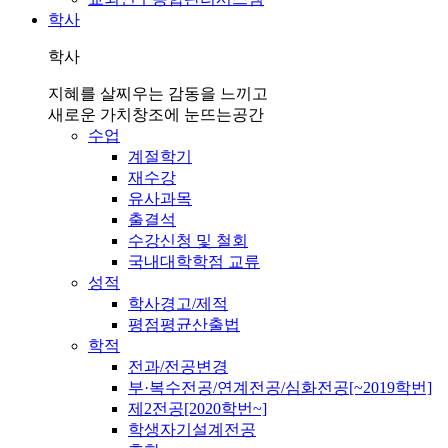
학사
학사
지혜를 살찌우는 감동을 느끼고
새로운 가치창조에 눈뜨는공간
수업
계절학기
재수강
유사과목
출결석
수강신청 및 철회
국내대학학점 교류
성적
학사경고/제적
평점평균산출법
학적
전과/전공변경
부·복수전공/연계전공/심화전공[~2019학번]
제2전공[2020학번~]
학생자기설계전공