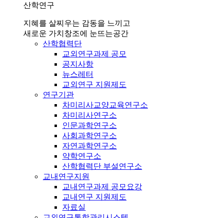
산학연구
지혜를 살찌우는 감동을 느끼고
새로운 가치창조에 눈뜨는공간
산학협력단
교외연구과제 공모
공지사항
뉴스레터
교외연구 지원제도
연구기관
차미리사교양교육연구소
차미리사연구소
인문과학연구소
사회과학연구소
자연과학연구소
약학연구소
산학협력단 부설연구소
교내연구지원
교내연구과제 공모요강
교내연구 지원제도
자료실
교외연구통합관리시스템